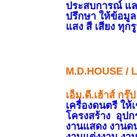
ประสบการณ์ แล
ปรึกษา ให้ข้อม
แสง สี เสียง ทุ
M.D.HOUSE /
เอ็ม.ดี.เฮ้าส์ กรุ๊ป
เครื่องดนตรี ให
โครงสร้าง อุป
งานแสดง งานดนตร
งานแต่งงาน งา